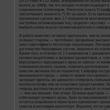
DVD-Video и CD-Audio. Изображение по HDMI масш
вплоть до 1080р, так что аппарат отлично подойдет 
современным телевизорам. Усилители класса D (циф
обеспечивают мощность 75 Вт на канал. Есть прогр
призванные сделать звук 2.1 похожим на многоканал
настройки оптимизирован под «родную» акустику —
выбрать номер модели громкоговорителей и сабвуфер
В работе комплект не менее оригинален, чем во вне
сильные стороны — чистейшие, прозрачные высокие
зона стереоэффекта без потери локализации. Последн
достоинство биполярных систем, лишенное их основ
Кроме того, в отличие от 2.1-комплектов с динамиче
громкоговорителями и звуковых прожекторов, у «эле
виртуального окружающего звука не зависит от кон
помещения (можно, скажем, поменять расположение
качестве звучания это не отразится). Сабвуфер пост
минимального вреда — начисто лишен посторонних 
заглушает фронты, но адекватно отобразить глобаль
кинокатастрофы ему не позволяют предустановки. Н
очередь достоинства всего комплекта зависят от пл
— чем она меньше, тем лучше. Целевая аудитория —
избегающие громкого шума. Даже на максимальной г
остается спокойным и менее всего напоминает грохот
сеансов в настоящем кинотеатре. Впрочем, это не е