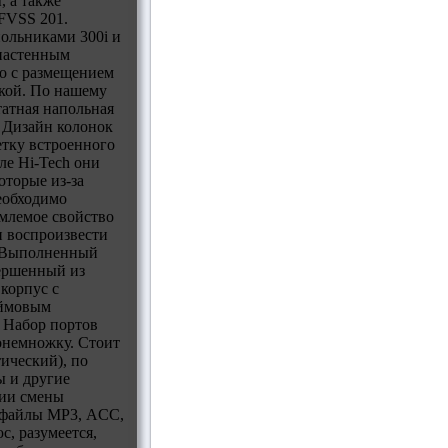
 а также
FVSS 201.
польниками 300i и
 настенным
то с размещением
кой. По нашему
атная напольная
 Дизайн колонок
етку встроенного
ле Hi-Tech они
оторые из-за
еобходимо
емлемое свойство
и воспроизвести
. Выполненный
вершенный из
корпус с
юймовым
 Набор портов
понемножку. Стоит
ический), по
ы и другие
ции смены
й файлы МР3, ACC,
, разумеется,