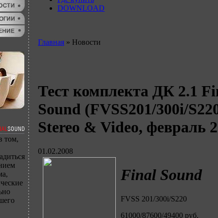
DOWNLOAD
Главная
»
Новости
Тест комплекта ДК 2.1 Fi
Sound (FVSS201/300i/S220
Stereo & Video, февраль 2
 том,
01.02.2008
адиться
нием
Final Sound
ма,
ические
ьно
FVSS 201/300i/S220
шего
61000/87600/49400 руб.