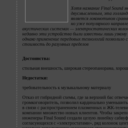
Хотя название Final Sound 
двусмысленным, эта голланд
является локомотивом сравн
но уже популярного направле
акустических системах — электростатических колон
недавно эти устройства были известны лишь узкому 
однако применение передовых технологий позволило 
стоимость до разумных пределов
Достоинства:
стильная внешность, широкая стереопанорама, хорош
Недостатки:
требовательность к музыкальному материалу
Отказ от гибридной схемы, где за верхний бас отвеч
громкоговоритель, позволил кардинально уменьшить
в связи с распространением плазменных и ЖК-телев
компании множество новых клиентов. Чтобы закрепи
инженеры Final Sound создали целую линейку сабвуф
согласующихся с «электростатами», ряд колонок цент