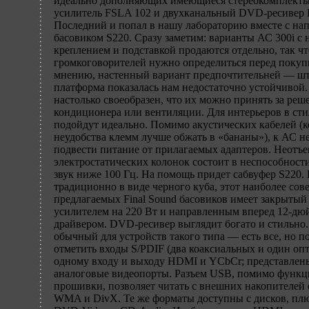
идеально дополняющих имеющиеся стереокомплекты,
усилитель FSLA 102 и двухканальный DVD-ресивер 
Последний и попал в нашу лабораторию вместе с на
басовиком S220. Сразу заметим: варианты АС 300i с
креплением и подставкой продаются отдельно, так ч
громкоговорителей нужно определиться перед покуп
мнению, настенный вариант предпочтительней — шт
платформа показалась нам недостаточно устойчивой.
настолько своеобразен, что их можно принять за реш
кондиционера или вентиляции. Для интерьеров в сти
подойдут идеально. Помимо акустических кабелей (к
неудобства клемм лучше обжать в «бананы»), к АС н
подвести питание от прилагаемых адаптеров. Неотъ
электростатических колонок состоит в неспособност
звук ниже 100 Гц. На помощь придет сабвуфер S220
традиционно в виде черного куба, этот наиболее со
предлагаемых Final Sound басовиков имеет закрытый 
усилителем на 220 Вт и направленным вперед 12-д
драйвером. DVD-ресивер выглядит богато и стильно.
обычный для устройств такого типа — есть все, но 
отметить входы S/PDIF (два коаксиальных и один опт
одному входу и выходу HDMI и YCbCr; представлен
аналоговые видеопорты. Разъем USB, помимо функ
прошивки, позволяет читать с внешних накопителе
WMA и DivX. Те же форматы доступны с дисков, плюс