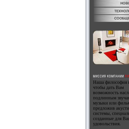
Наша философия в
чтобы дать Вам
возможность насл
подлинным звуча
музыки или филь
предложив акуст
системы, специал
созданные для Ва
удовольствия.