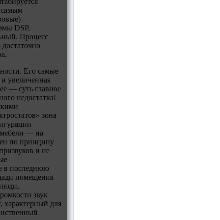
табируется
к самым
ровые)
аммы DSP,
ьный. Процесс
 достаточно
а.
шности. Его самые
 и увеличенная
ее — суть главное
ного недостатка!
скими
ктростатов» зона
фигурации
 мебели — на
роен по принципу
призвуков и не
ные
е в последнюю
ощади помещения
 люди,
ромкости звук
, характерный для
динственный