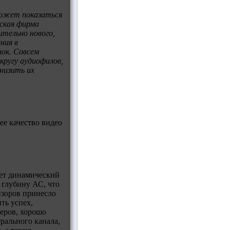
может показаться
ская фирма
ительно нового,
ния в
ок. Совсем
кругу аудиофилов,
снизить их
ее качество видео
ает динамический
 глубину АС, что
изоров принесло
ть успех,
еров, хорошо
рального канала,